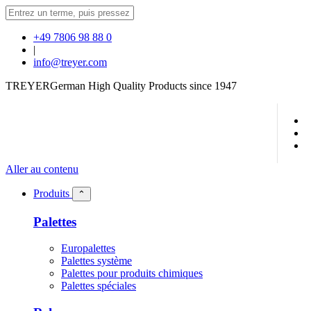
+49 7806 98 88 0
|
info@treyer.com
TREYER
German High Quality Products since 1947
Aller au contenu
Produits
⌃
Palettes
Europalettes
Palettes système
Palettes pour produits chimiques
Palettes spéciales