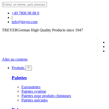
+49 7806 98 88 0
|
info@treyer.com
TREYER
German High Quality Products since 1947
Aller au contenu
Produits
⌃
Palettes
Europalettes
Palettes système
Palettes pour produits chimiques
Palettes spéciales