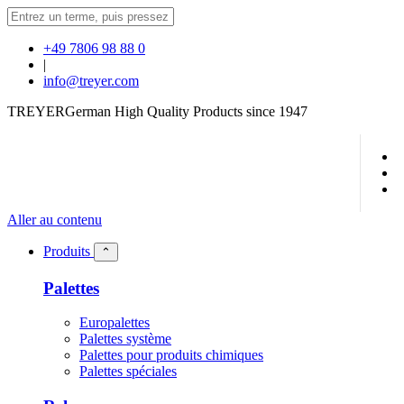
+49 7806 98 88 0
|
info@treyer.com
TREYER
German High Quality Products since 1947
Aller au contenu
Produits
⌃
Palettes
Europalettes
Palettes système
Palettes pour produits chimiques
Palettes spéciales