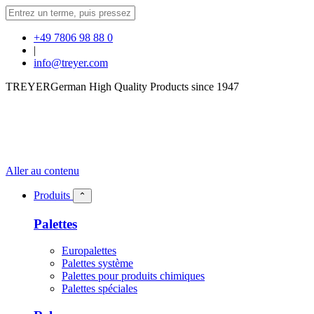
+49 7806 98 88 0
|
info@treyer.com
TREYER
German High Quality Products since 1947
Aller au contenu
Produits
⌃
Palettes
Europalettes
Palettes système
Palettes pour produits chimiques
Palettes spéciales