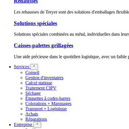
Rehausses
Les rehausses de Treyer sont des solutions d'emballages flexibles
Solutions spéciales
Solutions spéciales combinées au métal, individuelles dans leurs
Caisses-palettes grillagées
Une aide précieuse dans le quotidien logistique, avec un faible p
Services
⌃
Conseil
Gestion d'inventaires
Calcul statique
Traitement CIPV
Séchage
Étiquettes à codes-barres
Colorations + Marquages
Transport + Logistique
Achats
Réparations
Entreprise
⌃