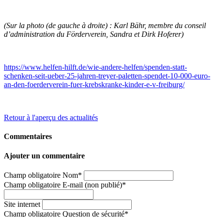
(Sur la photo (de gauche à droite) : Karl Bähr, membre du conseil
d’administration du Förderverein, Sandra et Dirk Hoferer)
https://www.helfen-hilft.de/wie-andere-helfen/spenden-statt-
schenken-seit-ueber-25-jahren-treyer-paletten-spendet-10-000-euro-
an-den-foerderverein-fuer-krebskranke-kinder-e-v-freiburg/
Retour à l'aperçu des actualités
Commentaires
Ajouter un commentaire
Champ obligatoire
Nom
*
Champ obligatoire
E-mail (non publié)
*
Site internet
Champ obligatoire
Question de sécurité
*