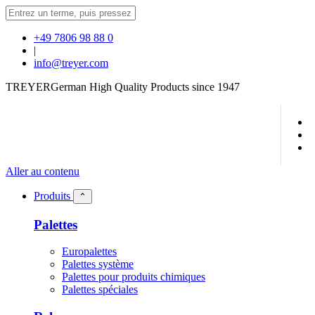
+49 7806 98 88 0
|
info@treyer.com
TREYER
German High Quality Products since 1947
Aller au contenu
Produits
⌃
Palettes
Europalettes
Palettes système
Palettes pour produits chimiques
Palettes spéciales