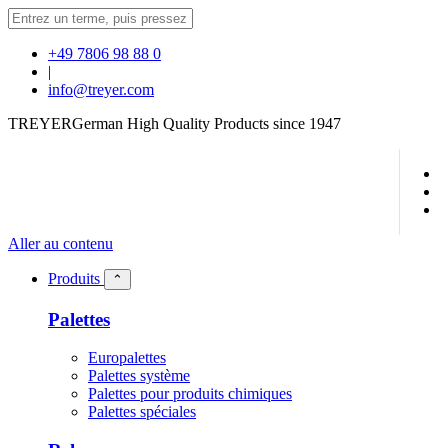
+49 7806 98 88 0
|
info@treyer.com
TREYER
German High Quality Products since 1947
Aller au contenu
Produits
⌃
Palettes
Europalettes
Palettes système
Palettes pour produits chimiques
Palettes spéciales