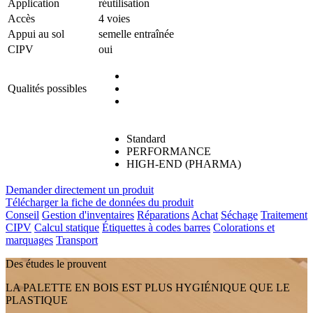
Application
réutilisation
Accès
4 voies
Appui au sol
semelle entraînée
CIPV
oui
Qualités possibles
Standard
PERFORMANCE
HIGH-END (PHARMA)
Demander directement un produit
Télécharger la fiche de données du produit
Conseil
Gestion d'inventaires
Réparations
Achat
Séchage
Traitement
CIPV
Calcul statique
Étiquettes à codes barres
Colorations et
marquages
Transport
Des études le prouvent
LA PALETTE EN BOIS EST PLUS HYGIÉNIQUE QUE LE
PLASTIQUE