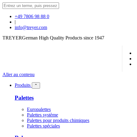
+49 7806 98 88 0
|
info@treyer.com
TREYER
German High Quality Products since 1947
Aller au contenu
Produits
⌃
Palettes
Europalettes
Palettes système
Palettes pour produits chimiques
Palettes spéciales