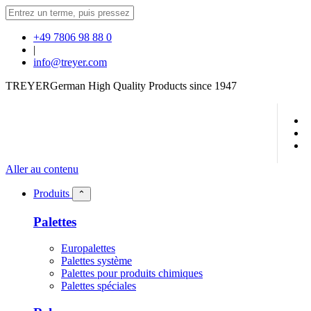
+49 7806 98 88 0
|
info@treyer.com
TREYER
German High Quality Products since 1947
Aller au contenu
Produits
⌃
Palettes
Europalettes
Palettes système
Palettes pour produits chimiques
Palettes spéciales