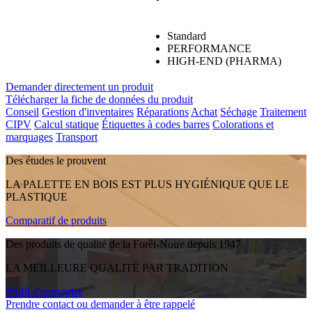
Standard
PERFORMANCE
HIGH-END (PHARMA)
Demander directement un produit
Télécharger la fiche de données du produit
Conseil
Gestion d'inventaires
Réparations
Achat
Séchage
Traitement
CIPV
Calcul statique
Étiquettes à codes barres
Colorations et
marquages
Transport
Des études le prouvent
LA PALETTE EN BOIS EST PLUS HYGIÉNIQUE QUE LE
PLASTIQUE
Comparatif de produits
Des produits de qualité de la Forêt-Noire depuis 1947
LA MEILLEURE QUALITÉ PAR TRADITION
Profil d'entreprise
Prendre contact ou demander à être rappelé