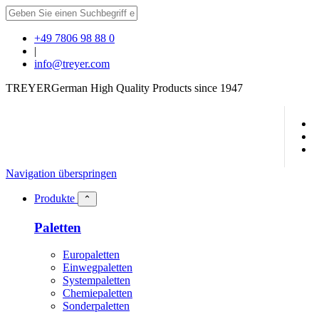
+49 7806 98 88 0
|
info@treyer.com
TREYER
German High Quality Products since 1947
Navigation überspringen
Produkte
⌃
Paletten
Europaletten
Einwegpaletten
Systempaletten
Chemiepaletten
Sonderpaletten