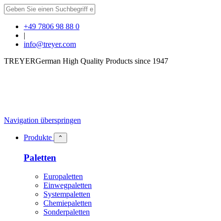
+49 7806 98 88 0
|
info@treyer.com
TREYER
German High Quality Products since 1947
Navigation überspringen
Produkte
⌃
Paletten
Europaletten
Einwegpaletten
Systempaletten
Chemiepaletten
Sonderpaletten