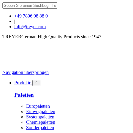
+49 7806 98 88 0
|
info@treyer.com
TREYER
German High Quality Products since 1947
Navigation überspringen
Produkte
⌃
Paletten
Europaletten
Einwegpaletten
Systempaletten
Chemiepaletten
Sonderpaletten