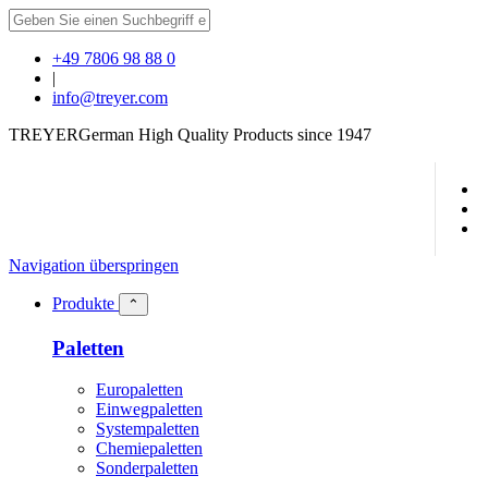
+49 7806 98 88 0
|
info@treyer.com
TREYER
German High Quality Products since 1947
Navigation überspringen
Produkte
⌃
Paletten
Europaletten
Einwegpaletten
Systempaletten
Chemiepaletten
Sonderpaletten