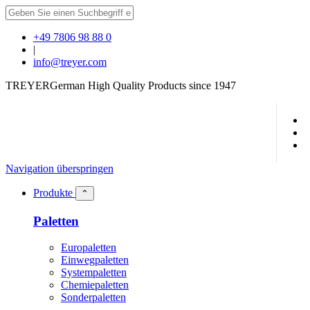
+49 7806 98 88 0
|
info@treyer.com
TREYER
German High Quality Products since 1947
Navigation überspringen
Produkte
⌃
Paletten
Europaletten
Einwegpaletten
Systempaletten
Chemiepaletten
Sonderpaletten