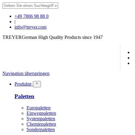
+49 7806 98 88 0
|
info@treyer.com
TREYER
German High Quality Products since 1947
Navigation überspringen
Produkte
⌃
Paletten
Europaletten
Einwegpaletten
Systempaletten
Chemiepaletten
Sonderpaletten