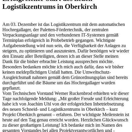
Logistikzentrums in Oberkirch
Am 03. Dezember ist das Logistikzentrum mit dem automatischen
Hochregallager, der Paletten-Fördertechnik, der zentralen
Verpackungsanlage und den verbundenen IT-Systemen gemäß
Terminplan erfolgreich in Probebetrieb gegangen. Wichtigste
Aufgabenstellung wird nun sein, die Verfügbarkeit der Anlagen zu
steigern, zu optimieren und auszutesten. Dafür benötigen wir wieder
den Einsatz aller Beteiligten, denen ich an dieser Stelle meinen
Dank für die bisher erbrachte Leistung aussprechen möchte.
Besonders bedanken möchte ich mich auch dafür, dass wir bisher
keinen meldepflichtigen Unfall hatten. Die Umweltschutz-
Ausgleichsmaß nahmen gemäß dem Grünordnungsplan sind bereits
durchgeführt und die Bäume um das Hochregallager wurden
gepflanzt.
Vom Technischen Vorstand Werner Ruckenbrod erhielten wir dieser
Tage nachfolgende Meldung: „Mit großer Freude und Erleichterung
habe ich von Joachim Uhl von der erfolgreichen Inbetriebsetzung
des neuen Schneid- und Logistikzentrums in Oberkirch – kurz
Projekt Oberkirch genannt – erfahren. Der wichtigste Meilenstein ist
heute auf den Tag genau erreicht worden. Herzlichen Glückwunsch
zu dieser großartigen Leistung! Ich bedanke mich im Namen des
gesamten Vorstandes bei allen Projektverantwortlichen und -