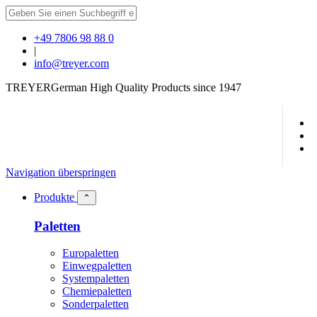
+49 7806 98 88 0
|
info@treyer.com
TREYER
German High Quality Products since 1947
Navigation überspringen
Produkte
⌃
Paletten
Europaletten
Einwegpaletten
Systempaletten
Chemiepaletten
Sonderpaletten