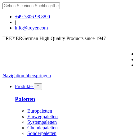
+49 7806 98 88 0
|
info@treyer.com
TREYER
German High Quality Products since 1947
Navigation überspringen
Produkte
⌃
Paletten
Europaletten
Einwegpaletten
Systempaletten
Chemiepaletten
Sonderpaletten