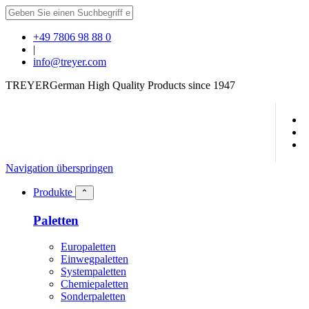
+49 7806 98 88 0
|
info@treyer.com
TREYER
German High Quality Products since 1947
Navigation überspringen
Produkte
⌃
Paletten
Europaletten
Einwegpaletten
Systempaletten
Chemiepaletten
Sonderpaletten