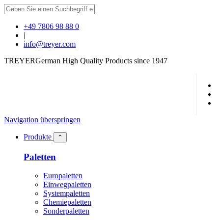
+49 7806 98 88 0
|
info@treyer.com
TREYER
German High Quality Products since 1947
Navigation überspringen
Produkte
⌃
Paletten
Europaletten
Einwegpaletten
Systempaletten
Chemiepaletten
Sonderpaletten