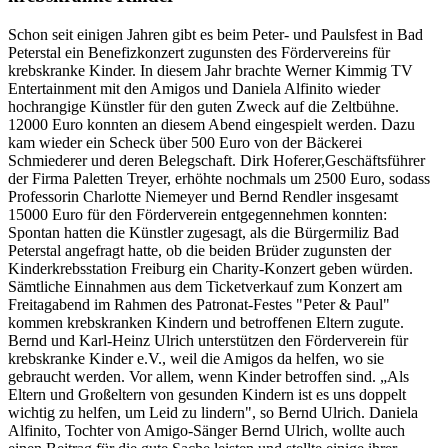
Schon seit einigen Jahren gibt es beim Peter- und Paulsfest in Bad
Peterstal ein Benefizkonzert zugunsten des Fördervereins für
krebskranke Kinder. In diesem Jahr brachte Werner Kimmig TV
Entertainment mit den Amigos und Daniela Alfinito wieder
hochrangige Künstler für den guten Zweck auf die Zeltbühne.
12000 Euro konnten an diesem Abend eingespielt werden. Dazu
kam wieder ein Scheck über 500 Euro von der Bäckerei
Schmiederer und deren Belegschaft. Dirk Hoferer,Geschäftsführer
der Firma Paletten Treyer, erhöhte nochmals um 2500 Euro, sodass
Professorin Charlotte Niemeyer und Bernd Rendler insgesamt
15000 Euro für den Förderverein entgegennehmen konnten:
Spontan hatten die Künstler zugesagt, als die Bürgermiliz Bad
Peterstal angefragt hatte, ob die beiden Brüder zugunsten der
Kinderkrebsstation Freiburg ein Charity-Konzert geben würden.
Sämtliche Einnahmen aus dem Ticketverkauf zum Konzert am
Freitagabend im Rahmen des Patronat-Festes "Peter & Paul"
kommen krebskranken Kindern und betroffenen Eltern zugute.
Bernd und Karl-Heinz Ulrich unterstützen den Förderverein für
krebskranke Kinder e.V., weil die Amigos da helfen, wo sie
gebraucht werden. Vor allem, wenn Kinder betroffen sind. „Als
Eltern und Großeltern von gesunden Kindern ist es uns doppelt
wichtig zu helfen, um Leid zu lindern", so Bernd Ulrich. Daniela
Alfinito, Tochter von Amigo-Sänger Bernd Ulrich, wollte auch