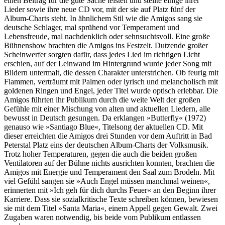
einen Beitrag für die gute Sache leisten und stellte einige ihrer
Lieder sowie ihre neue CD vor, mit der sie auf Platz fünf der
Album-Charts steht. In ähnlichem Stil wie die Amigos sang sie
deutsche Schlager, mal sprühend vor Temperament und
Lebensfreude, mal nachdenklich oder sehnsuchtsvoll. Eine große
Bühnenshow brachten die Amigos ins Festzelt. Dutzende großer
Scheinwerfer sorgten dafür, dass jedes Lied im richtigen Licht
erschien, auf der Leinwand im Hintergrund wurde jeder Song mit
Bildern untermalt, die dessen Charakter unterstrichen. Ob feurig mit
Flammen, verträumt mit Palmen oder lyrisch und melancholisch mit
goldenen Ringen und Engel, jeder Titel wurde optisch erlebbar. Die
Amigos führten ihr Publikum durch die weite Welt der großen
Gefühle mit einer Mischung von alten und aktuellen Liedern, alle
bewusst in Deutsch gesungen. Da erklangen »Butterfly« (1972)
genauso wie »Santiago Blue«, Titelsong der aktuellen CD. Mit
dieser erreichten die Amigos drei Stunden vor dem Auftritt in Bad
Peterstal Platz eins der deutschen Album-Charts der Volksmusik.
Trotz hoher Temperaturen, gegen die auch die beiden großen
Ventilatoren auf der Bühne nichts ausrichten konnten, brachten die
Amigos mit Energie und Temperament den Saal zum Brodeln. Mit
viel Gefühl sangen sie »Auch Engel müssen manchmal weinen«,
erinnerten mit »Ich geh für dich durchs Feuer« an den Beginn ihrer
Karriere. Dass sie sozialkritische Texte schreiben können, bewiesen
sie mit dem Titel »Santa Maria«, einem Appell gegen Gewalt. Zwei
Zugaben waren notwendig, bis beide vom Publikum entlassen